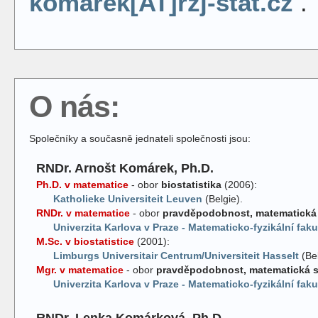
komarek[AT]rzj-stat.cz
.
O nás:
Společníky a současně jednateli společnosti jsou:
RNDr. Arnošt Komárek, Ph.D.
Ph.D. v matematice
- obor
biostatistika
(2006):
Katholieke Universiteit Leuven
(Belgie).
RNDr. v matematice
- obor
pravděpodobnost, matematická s
Univerzita Karlova v Praze - Matematicko-fyzikální faku
M.Sc. v biostatistice
(2001):
Limburgs Universitair Centrum/Universiteit Hasselt
(Bel
Mgr. v matematice
- obor
pravděpodobnost, matematická st
Univerzita Karlova v Praze - Matematicko-fyzikální faku