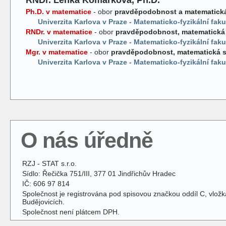
RNDr. Lenka Komárková, Ph.D.
Ph.D. v matematice
- obor
pravděpodobnost a matematická 
Univerzita Karlova v Praze - Matematicko-fyzikální faku
RNDr. v matematice
- obor
pravděpodobnost, matematická s
Univerzita Karlova v Praze - Matematicko-fyzikální faku
Mgr. v matematice
- obor
pravděpodobnost, matematická st
Univerzita Karlova v Praze - Matematicko-fyzikální faku
O nás úředně
RZJ - STAT s.r.o.
Sídlo: Řečička 751/III, 377 01 Jindřichův Hradec
IČ: 606 97 814
Společnost je registrována pod spisovou značkou oddíl C, vlo
Budějovicích.
Společnost není plátcem DPH.