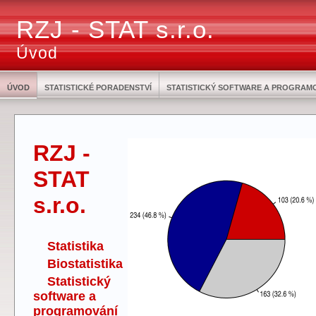
RZJ - STAT s.r.o.
Úvod
ÚVOD
STATISTICKÉ PORADENSTVÍ
STATISTICKÝ SOFTWARE A PROGRAM
RZJ -
STAT
s.r.o.
Statistika
Biostatistika
Statistický
software a
programování